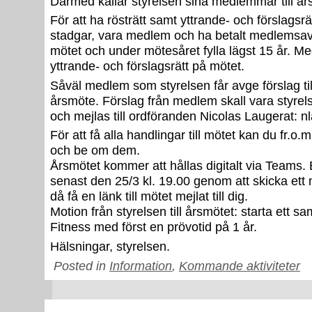
Därmed kallar styrelsen sina medlemmar till år
För att ha rösträtt samt yttrande- och förslagsrä
stadgar, vara medlem och ha betalt medlemsavg
mötet och under mötesåret fylla lägst 15 år. Me
yttrande- och förslagsrätt på mötet.
Såväl medlem som styrelsen får avge förslag ti
årsmöte. Förslag från medlem skall vara styrel
och mejlas till ordföranden Nicolas Laugerat:
För att få alla handlingar till mötet kan du fr.o.m
och be om dem.
Årsmötet kommer att hållas digitalt via Teams
senast den 25/3 kl. 19.00 genom att skicka ett 
då få en länk till mötet mejlat till dig.
Motion från styrelsen till årsmötet: starta ett
Fitness med först en prövotid på 1 år.
Hälsningar, styrelsen.
Posted in
Information
,
Kommande aktiviteter