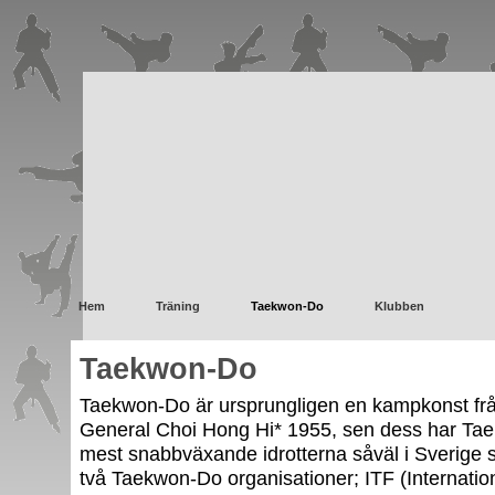
Hem
Träning
Taekwon-Do
Klubben
Taekwon-Do
Taekwon-Do är ursprungligen en kampkonst f
General Choi Hong Hi* 1955, sen dess har Taek
mest snabbväxande idrotterna såväl i Sverige s
två Taekwon-Do organisationer; ITF (Internati