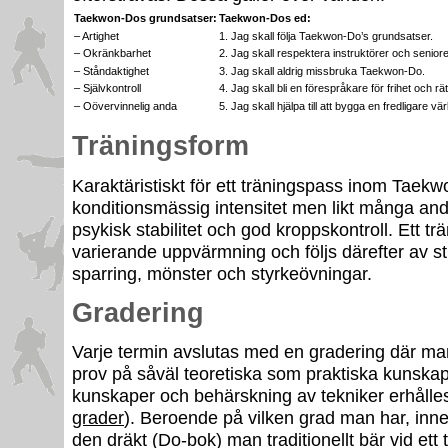
Taekwon-Dos grundsatser:
Taekwon-Dos ed:
– Artighet
1. Jag skall följa Taekwon-Do’s grundsatser.
– Okränkbarhet
2. Jag skall respektera instruktörer och seniore
– Ståndaktighet
3. Jag skall aldrig missbruka Taekwon-Do.
– Självkontroll
4. Jag skall bli en förespråkare för frihet och rät
– Oövervinnelig anda
5. Jag skall hjälpa till att bygga en fredligare vär
Träningsform
Karaktäristiskt för ett träningspass inom Taek
konditionsmässig intensitet men likt många andr
psykisk stabilitet och god kroppskontroll. Ett 
varierande uppvärmning och följs därefter av st
sparring, mönster och styrkeövningar.
Gradering
Varje termin avslutas med en gradering där man
prov på såväl teoretiska som praktiska kunskap
kunskaper och behärskning av tekniker erhålles
grader
). Beroende på vilken grad man har, inneh
den dräkt (Do-bok) man traditionellt bär vid ett