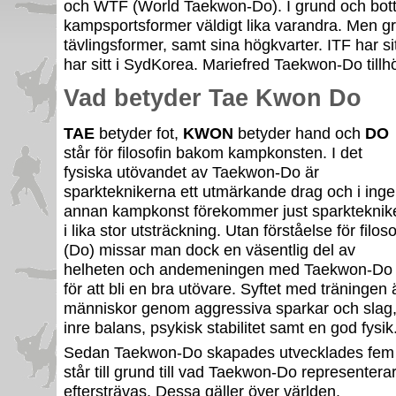
och WTF (World Taekwon-Do). I grund och bot
kampsportsformer väldigt lika varandra. Men gr
tävlingsformer, samt sina högkvarter. ITF har 
har sitt i SydKorea. Mariefred Taekwon-Do tillhö
Vad betyder Tae Kwon Do
TAE
betyder fot,
KWON
betyder hand och
DO
står för filosofin bakom kampkonsten. I det
fysiska utövandet av Taekwon-Do är
sparkteknikerna ett utmärkande drag och i ing
annan kampkonst förekommer just sparkteknik
i lika stor utsträckning. Utan förståelse för filoso
(Do) missar man dock en väsentlig del av
helheten och andemeningen med Taekwon-Do vi
för att bli en bra utövare. Syftet med träningen 
människor genom aggressiva sparkar och slag, u
inre balans, psykisk stabilitet samt en god fysik
Sedan Taekwon-Do skapades utvecklades fem 
står till grund till vad Taekwon-Do representer
eftersträvas. Dessa gäller över världen.